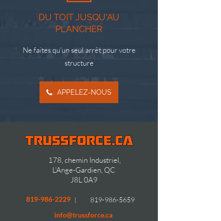
DU TOIT JUSQU'AU
PLANCHER
Ne faites qu'un seul arrêt pour votre
structure
APPELEZ-NOUS
178, chemin Industriel,
L'Ange-Gardien, QC
J8L 0A9
819-986-2229
819-986-5659
|
info@trussforce.ca