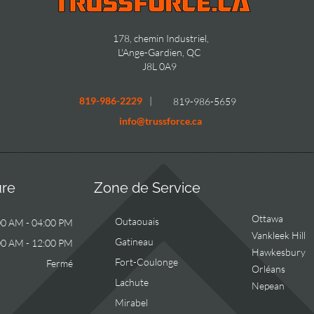
178, chemin Industriel,
L'Ange-Gardien, QC
J8L 0A9
819-986-2229
|
819-986-5659
info@trussforce.ca
ure
Zone de Service
Ottawa
Outaouais
00 AM - 04:00 PM
Vankleek Hill
Gatineau
00 AM - 12:00 PM
Hawkesbury
Fort-Coulonge
Fermé
Orléans
Lachute
Nepean
Mirabel