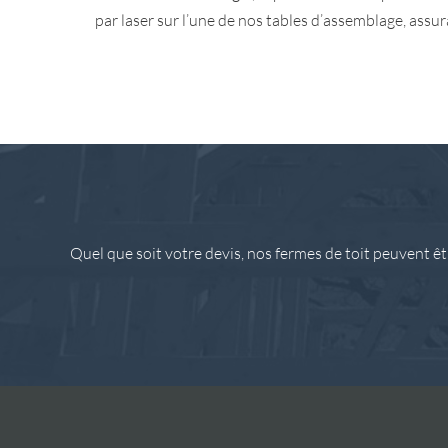
par laser sur l’une de nos tables d’assemblage, assu
Quel que soit votre devis, nos fermes de toit peuvent ê