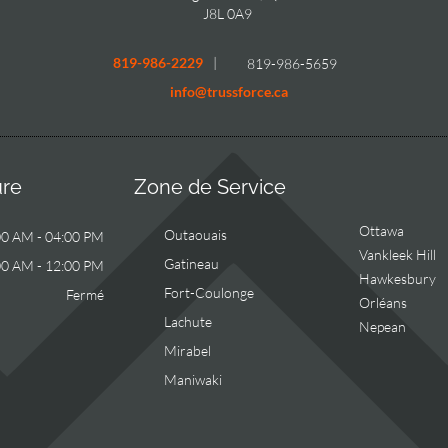
J8L 0A9
819-986-2229
|
819-986-5659
info@trussforce.ca
ure
Zone de Service
Ottawa
Outaouais
00 AM - 04:00 PM
Vankleek Hill
Gatineau
00 AM - 12:00 PM
Hawkesbury
Fort-Coulonge
Fermé
Orléans
Lachute
Nepean
Mirabel
Maniwaki