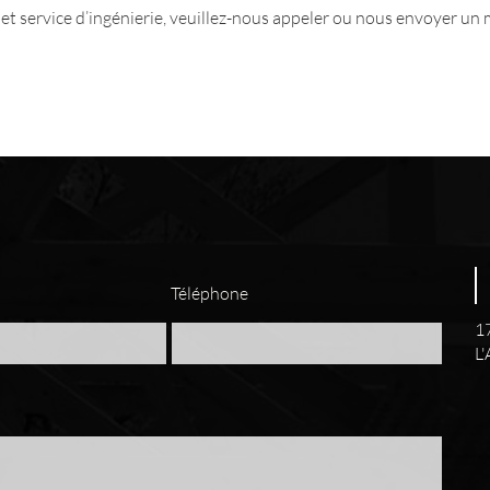
 service d’ingénierie, veuillez-nous appeler ou nous envoyer un me
Téléphone
17
L