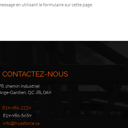
ssage en utilisant le formulaire sur cette page.
CONTACTEZ-NOUS
8, chemin Industriel
'Ange-Gardien, QC J8L 0A9
819-986-2229
819-986-5659
info@trussforce.ca